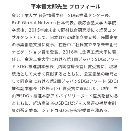
平本督太郎先生 プロフィール
金沢工業大学 経営情報学科・SDGs推進センター長。
BoP Global Network日本代表。慶応義塾大学大学院
卒業後、2015年度末まで野村総合研究所にて経営コン
サルタントとして、日本政府の政策立案支援、民間企業
の事業創造支援に従事。在任中に社長賞である未来創発
ナビゲーション賞を受賞。2016年に金沢工業大学に着
任し、金沢工業大学における第1回ジャパンSDGsアワー
ド SDGs推進副本部長（内閣官房長官）賞受賞に、現場
統括として大きく貢献するとともに、会宝産業の顧問と
して同企業における第2回ジャパンSDGsアワード SDGs
推進副本部長（外務大臣）賞受賞に貢献した。現在、白
山市SDGｓ推進本部アドバイザリーボード座長を務める
とともに、経済産業省のSDGsビジネス関連の補助金制
度の選定委員、ジェトロSDGs研究会委員を務める。